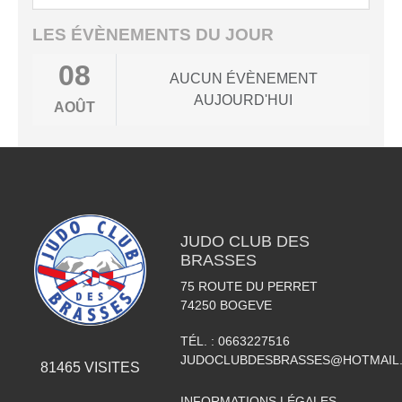
LES ÉVÈNEMENTS DU JOUR
08
AUCUN ÉVÈNEMENT
AUJOURD'HUI
AOÛT
JUDO CLUB DES
BRASSES
75 ROUTE DU PERRET
74250
BOGEVE
TÉL. :
0663227516
JUDOCLUBDESBRASSES@HOTMAIL
81465
VISITES
INFORMATIONS LÉGALES