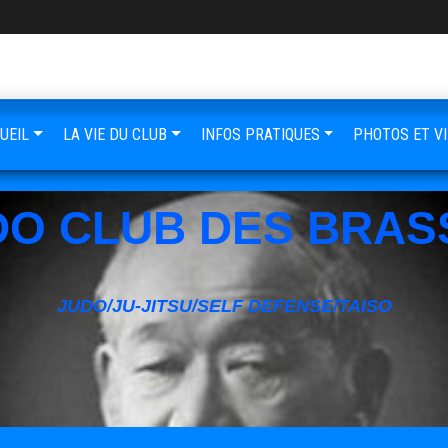
UEIL
LA VIE DU CLUB
INFOS PRATIQUES
PHOTOS ET V
DO CLUB DES BRAS
JUDO/JU-JITSU/SELF DEFENSE/TAISO